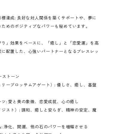
目標達成: 良好な対人関係を築くサポートや、夢に
むためのポジティブなパワーも秘めています。
守り」効果をベースに、「癒し」と「恋愛運」を高
沢に配置した、心強いパートナーとなるブレスレッ
ーストーン
ェリーブロッサムアゲート）: 優しさ、癒し、基盤
ツ: 愛と美の象徴、恋愛成就、心の癒し
メジスト）: 調和、癒しと安らぎ、精神の安定、魔
: 浄化、開運、他の石のパワーを増幅させる