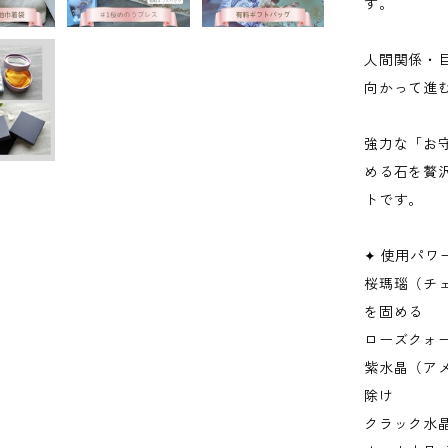
す。
人間関係・
向かって進
強力な「お
める石を贅
トです。
✦ 使用パワ
桜瑪瑙（チ
を固める
ローズクォー
紫水晶（ア
除け
クラック水晶