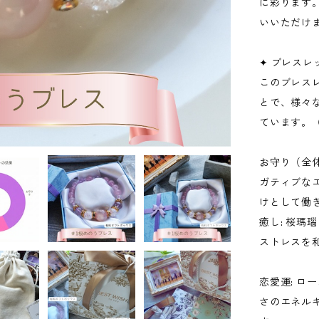
に彩ります
いいただけ
✦ ブレス
このブレス
とで、様々
ています。
お守り（全
ガティブな
けとして働
癒し: 桜
ストレスを
恋愛運: 
さのエネル