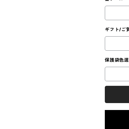
ギフト/ご
保護袋色