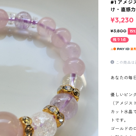
#1 アメ
け・直感力
¥3,230
¥3,800
15
残り1点
この商品は
あなたの毎
優しいピン
（アメジス
カット水晶
トです。
ゴールドの