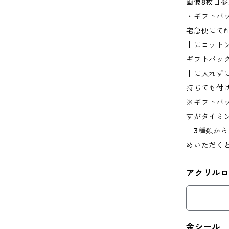
画像8枚目参
・ギフトバ
宅急便にて
中にコット
ギフトバッ
中に入れず
持ちても付
※ギフトバ
すがタイミ
3種類から
めいただく
アクリル
金シール