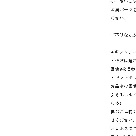
がございま
金属パーツ
ださい。
ご不明な点
✦ギフトラ
・通常は送
画像8枚目参
・ギフトボ
お品物の画
引き出しタ
ため)
他のお品物
せください
ネコポスに