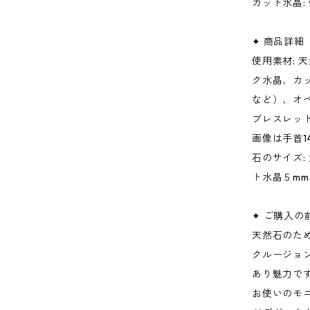
カット水晶:
✦ 商品詳細
使用素材:
ク水晶、カ
など）、オペ
ブレスレット
画像は手首
石のサイズ:
ト水晶５mm
✦ ご購入
天然石のた
クルージョ
あり魅力で
お使いのモ