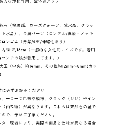
 強力な浄化作用、全体運アップ
 天然石（桜瑪瑙、ローズクォーツ、紫水晶、クラッ
ット水晶）、金属パーツ（ロンデル/真鍮・メッキ
ロンゴム（薄紫/4重/伸縮性あり）
内径: 約16cm（一般的な女性用サイズです。着用
14センチの娘が着用してます。）
 大玉（中央）約14mm、その他約12mm〜8mm(カッ
)
の前に必ずお読みください
め、一つ一つ色味や模様、クラック（ひび）やイン
ン（内包物）が異なります。これらは天然石の証で
すので、予めご了承ください。
ニター環境により、実際の商品と色味が異なる場合