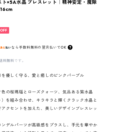
ジスト×5A水晶 ブレスレット｜精神安定・魔除
16cm
%OFF
なら
手数料無料の
翌月払いでOK
送料無料
です。
日を優しく守る、愛と癒しのピンクパープル
ク色の桜瑪瑙とローズクォーツ、気品ある紫水晶
ト）を組み合わせ、キラキラと輝くクラック水晶と
でアクセントを加えた、美しいデザインブレスレッ
ロンデルパーツが高級感をプラスし、手元を華やか