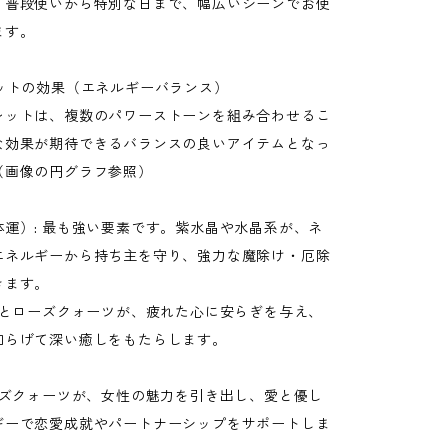
。普段使いから特別な日まで、幅広いシーンでお使
ます。
レットの効果（エネルギーバランス）
レットは、複数のパワーストーンを組み合わせるこ
な効果が期待できるバランスの良いアイテムとなっ
（画像の円グラフ参照）
体運）: 最も強い要素です。紫水晶や水晶系が、ネ
エネルギーから持ち主を守り、強力な魔除け・厄除
きます。
瑪瑙とローズクォーツが、疲れた心に安らぎを与え、
和らげて深い癒しをもたらします。
ローズクォーツが、女性の魅力を引き出し、愛と優し
ギーで恋愛成就やパートナーシップをサポートしま