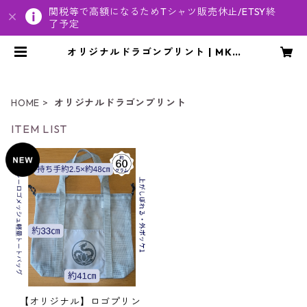
関税等で高額になるためTシャツ販売休止/ETSY終
了予定
オリジナルドラゴンプリント | MKC
LOL/SacredDragonPrints byポ
ジティブ案内人真子
HOME
オリジナルドラゴンプリント
ITEM LIST
【オリジナル】ロゴプリン