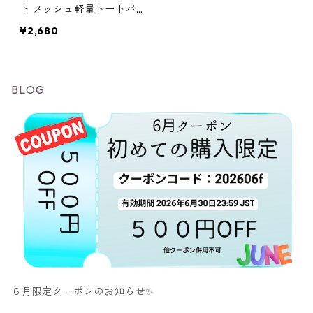
ト メッシュ軽量トートバ
ッグ（A4サイズ対応 / 巾
¥2,680
着仕様） グレー/ホワイ
ト2色
BLOG
６月限定クーポンのお知らせ✨