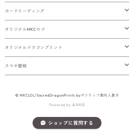
ブレスレット
カードリーディング
バッグチャーム
ルノルマンカード
オリジナルMKCロゴ
PDF
ピアス
タロットカード
ポーチ
オリジナルドラゴンプリント
ステッカー
Tシャツ
スマホ壁紙
キーホルダー
パーカー
恋愛運
© MKCLOL/SacredDragonPrints byポジティブ案内人真子
恋愛成就・絆
生活雑貨
生活雑貨
全体運
Powered by
開運招福
ウエア
線画
ショップに質問する