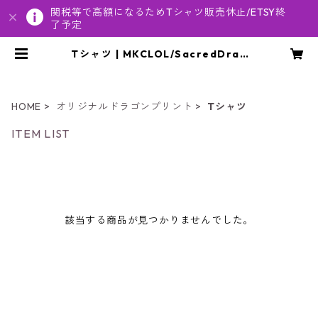
関税等で高額になるためTシャツ販売休止/ETSY終
了予定
Tシャツ | MKCLOL/SacredDrag
onPrints byポジティブ案内人真子
HOME
オリジナルドラゴンプリント
Tシャツ
ITEM LIST
該当する商品が見つかりませんでした。